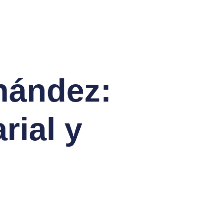
nández:
rial y